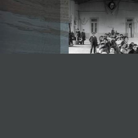
LA B
Journal féministe et an