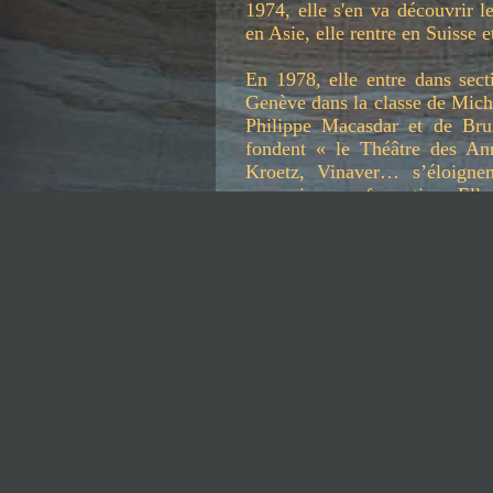
1974, elle s'en va découvrir 
en Asie, elle rentre en Suisse e
En 1978, elle entre dans sect
Genève dans la classe de Miche
Philippe Macasdar et de Bru
fondent « le Théâtre des Ann
Kroetz, Vinaver… s’éloigne
poursuivre sa formation. Elle
(Berne). La Kulturmühle, « To
une école dirigée par Jolanda
de quinze étudiants, venan
L’enseignement est proche de c
passablement collaboré avec
Yoshi Oïda pour le théâtre, S
pour la musique, Katia Del
Rodio, le chant et des stages 
C’est une expérience humaine
fondatrice. Un paysage ouve
approche faite de métissages 
création collective. Tout se jo