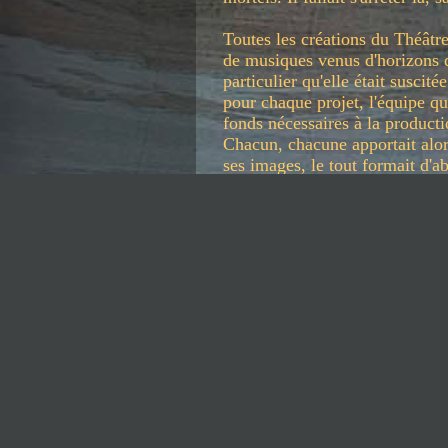
Toutes les créations du Théâtr
de musiques venus d'horizons d
particulier qu'elle était suscit
pour chaque projet, l'équipe qui
fonds nécessaires à la producti
Chacun, chacune apportait alor
ses images, le tout formait d'
émergeait peu à peu sous la re
En 2002, Marie a changé d’orie
activités.
Heidi Kipfer poursuit cette ave
avec une nouvelle compagnie
2003 création de 
Le tissage entre texte, musiqu